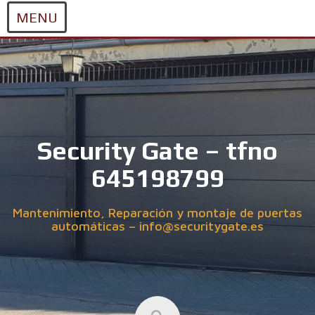
MENU
Skip
to
content
Security Gate – tfno
645198799
Mantenimiento, Reparación y montaje de puertas
automáticas – info@securitygate.es